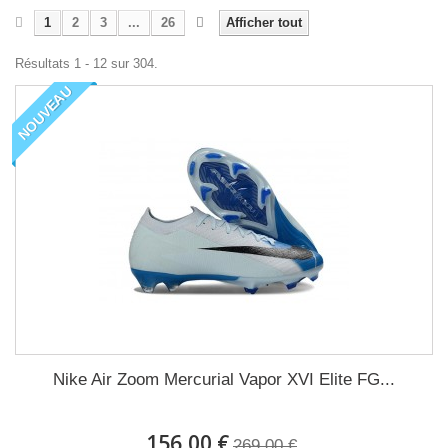
1
2
3
...
26
Afficher tout
Résultats 1 - 12 sur 304.
NOUVEAU
Nike Air Zoom Mercurial Vapor XVI Elite FG...
156,00 €
269,00 €