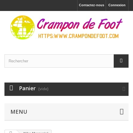
Contactez-nous
Connexion
Panier
(vide)
MENU