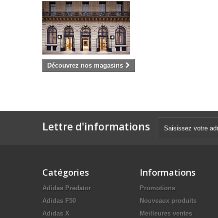
Découvrez nos magasins
Lettre d'informations
Catégories
Informations
Adidas Predator
Promotions
Adidas F50
Nouveaux produits
Adidas X
Meilleures ventes