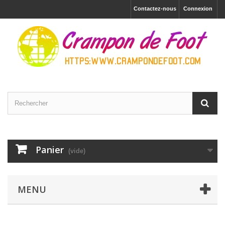
Contactez-nous
Connexion
Panier
(vide)
MENU