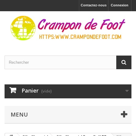
Contactez-nous
Connexion
Panier
(vide)
MENU