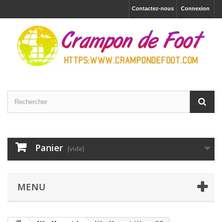
Contactez-nous
Connexion
Panier
(vide)
MENU