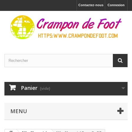
Contactez-nous
Connexion
Panier
(vide)
MENU