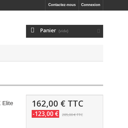
Contactez-nous
Connexion
Panier
(vide)
162,00 €
TTC
 Elite
-123,00 €
285,00 €
TTC