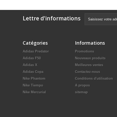
Lettre d'informations
Catégories
Informations
Adidas Predator
Promotions
Adidas F50
Nouveaux produits
Adidas X
Meilleures ventes
Adidas Copa
Contactez-nous
Nike Phantom
Conditions d'utilisation
Nike Tiempo
A propos
Nike Mercurial
sitemap