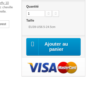
rfly 10
Quantité
c cheville
relle.
Taille
erest
EU39-US6.5-24.5cm
Ajouter au
panier