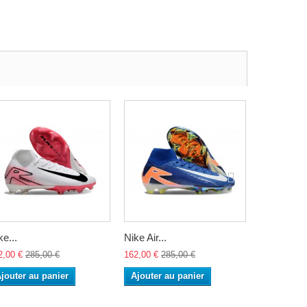
ke...
Nike Air...
Nike Air...
2,00 €
285,00 €
162,00 €
285,00 €
162,00 €
28
jouter au panier
Ajouter au panier
Ajouter a