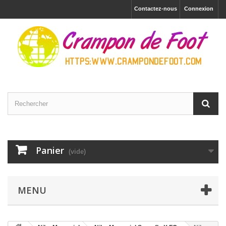
Contactez-nous
Connexion
Panier
(vide)
MENU