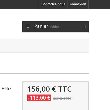
Contactez-nous
Connexion
Panier
(vide)
156,00 €
TTC
Elite
-113,00 €
269,00 €
TTC