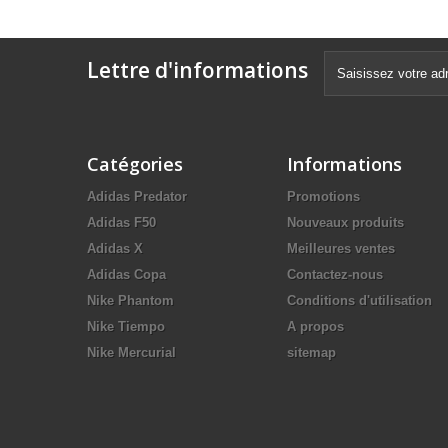
Lettre d'informations
Catégories
Informations
Adidas Predator
Promotions
Adidas F50
Nouveaux produits
Adidas X
Meilleures ventes
Adidas Copa
Contactez-nous
Nike Phantom
Conditions d'utilisation
Nike Tiempo
A propos
Nike Mercurial
sitemap