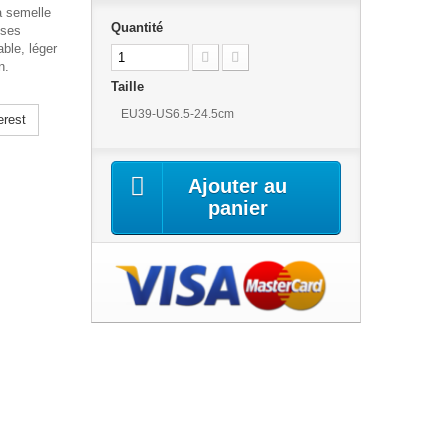
a semelle
Quantité
oses
ble, léger
on.
Taille
EU39-US6.5-24.5cm
erest
Ajouter au
panier