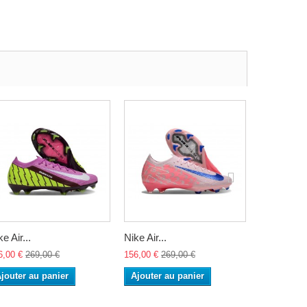
e Air...
Nike Air...
Nike Air...
6,00 €
269,00 €
156,00 €
269,00 €
156,00 €
26
jouter au panier
Ajouter au panier
Ajouter a