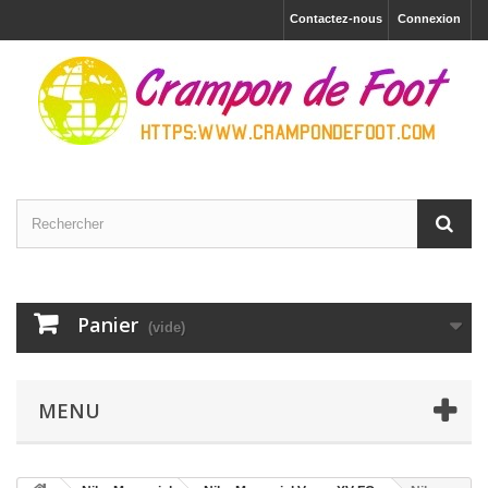
Contactez-nous
Connexion
Panier
(vide)
MENU