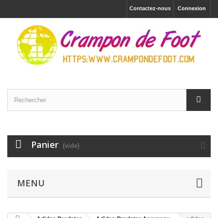
Contactez-nous
Connexion
Panier
(vide)
MENU