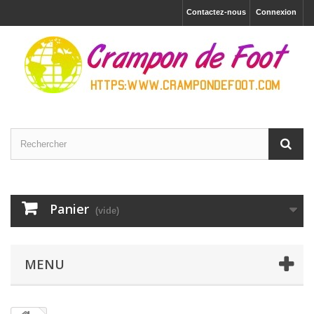
Contactez-nous
Connexion
Panier
(vide)
MENU