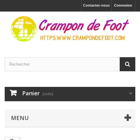
Contactez-nous
Connexion
Panier
(vide)
MENU